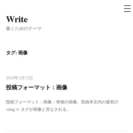
メ
ニ
ュ
Write
コ
ー
ン
書くためのテーマ
テ
ン
ツ
タグ:
画像
へ
ス
キ
2018年2月12日
ッ
投稿フォーマット：画像
プ
投稿フォーマット：画像 – 単独の画像。投稿本文内の最初の
<img /> タグが画像と見なされる。