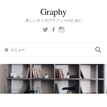
コ
Graphy
ン
テ
美しいタイポグラフィーのために
ン
ツ
Twitter
Facebook
Instagram
へ
ス
検
索:
キ
メニュー
ッ
プ