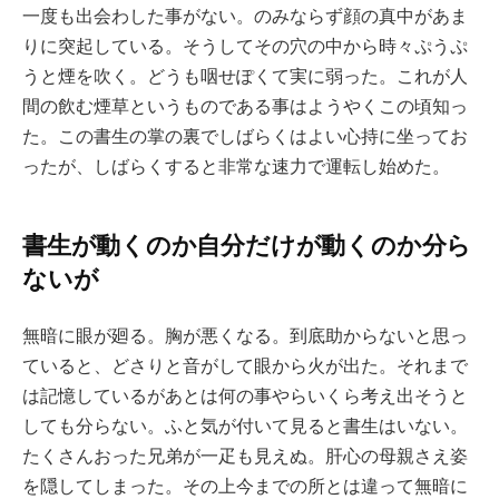
一度も出会わした事がない。のみならず顔の真中があま
りに突起している。そうしてその穴の中から時々ぷうぷ
うと煙を吹く。どうも咽せぽくて実に弱った。これが人
間の飲む煙草というものである事はようやくこの頃知っ
た。この書生の掌の裏でしばらくはよい心持に坐ってお
ったが、しばらくすると非常な速力で運転し始めた。
書生が動くのか自分だけが動くのか分ら
ないが
無暗に眼が廻る。胸が悪くなる。到底助からないと思っ
ていると、どさりと音がして眼から火が出た。それまで
は記憶しているがあとは何の事やらいくら考え出そうと
しても分らない。ふと気が付いて見ると書生はいない。
たくさんおった兄弟が一疋も見えぬ。肝心の母親さえ姿
を隠してしまった。その上今までの所とは違って無暗に