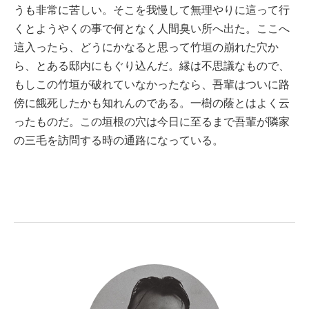
うも非常に苦しい。そこを我慢して無理やりに這って行
くとようやくの事で何となく人間臭い所へ出た。ここへ
這入ったら、どうにかなると思って竹垣の崩れた穴か
ら、とある邸内にもぐり込んだ。縁は不思議なもので、
もしこの竹垣が破れていなかったなら、吾輩はついに路
傍に餓死したかも知れんのである。一樹の蔭とはよく云
ったものだ。この垣根の穴は今日に至るまで吾輩が隣家
の三毛を訪問する時の通路になっている。