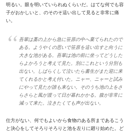
明るい。眼を明いていられぬくらいだ。はてな何でも容
子がおかしいと、のそのそ這い出して見ると非常に痛
い。
吾輩は藁の上から急に笹原の中へ棄てられたので
ある。ようやくの思いで笹原を這い出すと向うに
大きな池がある。吾輩は池の前に坐ってどうした
らよかろうと考えて見た。別にこれという分別も
出ない。しばらくして泣いたら書生がまた迎に来
てくれるかと考え付いた。ニャー、ニャーと試み
にやって見たが誰も来ない。そのうち池の上をさ
らさらと風が渡って日が暮れかかる。腹が非常に
減って来た。泣きたくても声が出ない。
仕方がない、何でもよいから食物のある所まであるこう
と決心をしてそろりそろりと池を左りに廻り始めた。ど