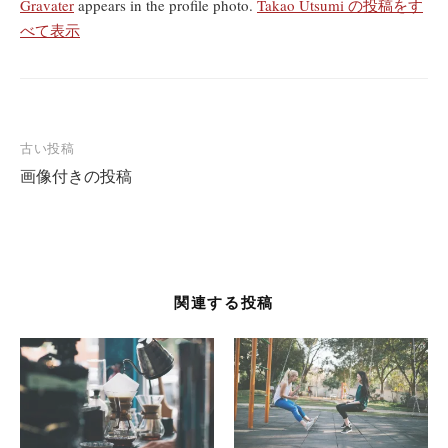
Gravater
appears in the profile photo.
Takao Utsumi の投稿をす
べて表示
投
古い投稿
画像付きの投稿
稿
ナ
ビ
ゲ
ー
関連する投稿
シ
ョ
ン