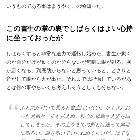
いうものである事はようやくこの頃知った。
この書生の掌の裏でしばらくはよい心持
に坐っておったが
しばらくすると非常な速力で運転し始めた。書生が動く
のか自分だけが動くのか分らないが無暗に眼が廻る。胸
が悪くなる。到底助からないと思っていると、どさりと
音がして眼から火が出た。それまでは記憶しているがあ
とは何の事やらいくら考え出そうとしても分らない。
ふと気が付いて見ると書生はいない。たくさんお
った兄弟が一疋も見えぬ。肝心の母親さえ姿を隠
してしまった。その上今までの所とは違って無暗
に明るい。眼を明いていられぬくらいだ。はてな