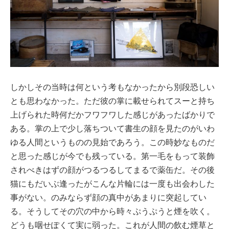
しかしその当時は何という考もなかったから別段恐しい
とも思わなかった。ただ彼の掌に載せられてスーと持ち
上げられた時何だかフワフワした感じがあったばかりで
ある。掌の上で少し落ちついて書生の顔を見たのがいわ
ゆる人間というものの見始であろう。この時妙なものだ
と思った感じが今でも残っている。第一毛をもって装飾
されべきはずの顔がつるつるしてまるで薬缶だ。その後
猫にもだいぶ逢ったがこんな片輪には一度も出会わした
事がない。のみならず顔の真中があまりに突起してい
る。そうしてその穴の中から時々ぷうぷうと煙を吹く。
どうも咽せぽくて実に弱った。これが人間の飲む煙草と