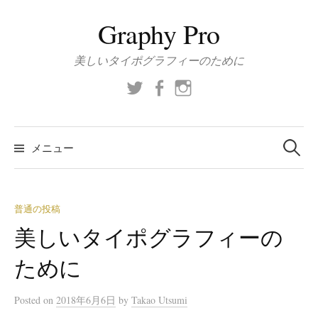
コ
Graphy Pro
ン
テ
美しいタイポグラフィーのために
ン
ツ
Twitter
Facebook
Instagram
へ
ス
検
索:
キ
メニュー
ッ
プ
普通の投稿
美しいタイポグラフィーの
ために
Posted
on
2018年6月6日
by
Takao Utsumi