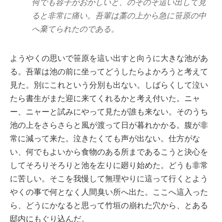
何でも容子がおかしいと、のそのそ這い出して見
ると非常に痛い。吾輩は藁の上から急に笹原の中
へ棄てられたのである。
ようやくの思いで笹原を這い出すと向うに大きな池があ
る。吾輩は池の前に坐ってどうしたらよかろうと考えて
見た。別にこれという分別も出ない。しばらくして泣い
たら書生がまた迎に来てくれるかと考え付いた。ニャ
ー、ニャーと試みにやって見たが誰も来ない。そのうち
池の上をさらさらと風が渡って日が暮れかかる。腹が非
常に減って来た。泣きたくても声が出ない。仕方がな
い、何でもよいから食物のある所まであるこうと決心を
してそろりそろりと池を左りに廻り始めた。どうも非常
に苦しい。そこを我慢して無理やりに這って行くとよう
やくの事で何となく人間臭い所へ出た。ここへ這入った
ら、どうにかなると思って竹垣の崩れた穴から、とある
邸内にもぐり込んだ。