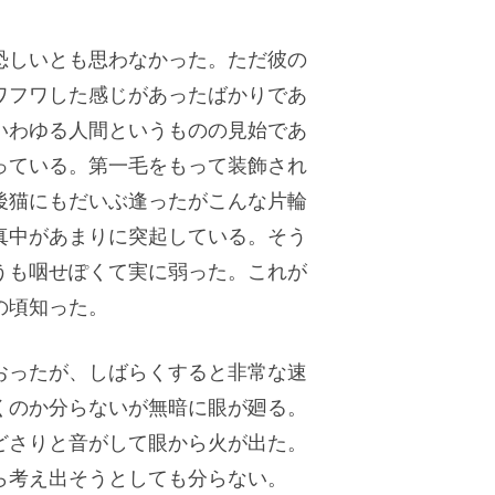
恐しいとも思わなかった。ただ彼の
ワフワした感じがあったばかりであ
いわゆる人間というものの見始であ
っている。第一毛をもって装飾され
後猫にもだいぶ逢ったがこんな片輪
真中があまりに突起している。そう
うも咽せぽくて実に弱った。これが
の頃知った。
おったが、しばらくすると非常な速
くのか分らないが無暗に眼が廻る。
どさりと音がして眼から火が出た。
ら考え出そうとしても分らない。