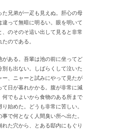
った兄弟が一疋も見えぬ。肝心の母
は違って無暗に明るい。眼を明いて
と、のそのそ這い出して見ると非常
れたのである。
池がある。吾輩は池の前に坐ってど
分別も出ない。しばらくして泣いた
ャー、ニャーと試みにやって見たが
って日が暮れかかる。腹が非常に減
、何でもよいから食物のある所まで
廻り始めた。どうも非常に苦しい。
の事で何となく人間臭い所へ出た。
崩れた穴から、とある邸内にもぐり