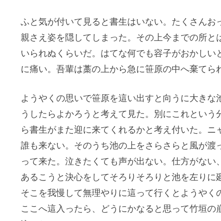
ふと気が付いて見ると書生はいない。たくさんお
親さえ姿を隠してしまった。その上今までの所と
いられぬくらいだ。はてな何でも容子がおかしい
に痛い。吾輩は藁の上から急に笹原の中へ棄てら
ようやくの思いで笹原を這い出すと向うに大きな
うしたらよかろうと考えて見た。別にこれという
ら書生がまた迎に来てくれるかと考え付いた。ニ
誰も来ない。そのうち池の上をさらさらと風が渡
って来た。泣きたくても声が出ない。仕方がない
あるこうと決心をしてそろりそろりと池を左りに
そこを我慢して無理やりに這って行くとようやく
ここへ這入ったら、どうにかなると思って竹垣の