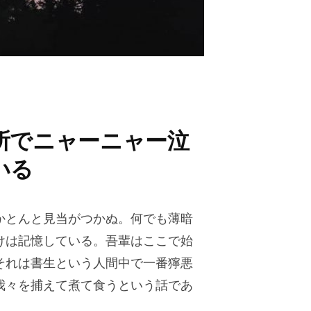
所でニャーニャー泣
いる
かとんと見当がつかぬ。何でも薄暗
けは記憶している。吾輩はここで始
それは書生という人間中で一番獰悪
我々を捕えて煮て食うという話であ