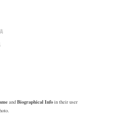
稿
稿
Name
Biographical Info
and
in their user
hoto.