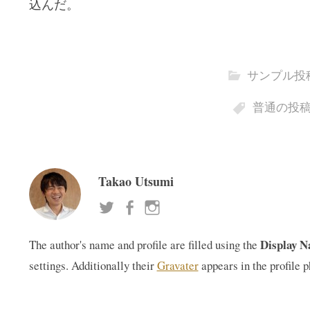
込んだ。
サンプル投
普通の投
Takao Utsumi
Display 
The author's name and profile are filled using the
settings. Additionally their
Gravater
appears in the profile p