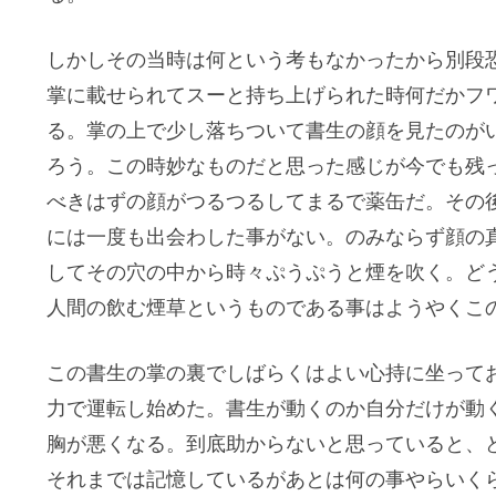
しかしその当時は何という考もなかったから別段
掌に載せられてスーと持ち上げられた時何だかフ
る。掌の上で少し落ちついて書生の顔を見たのが
ろう。この時妙なものだと思った感じが今でも残
べきはずの顔がつるつるしてまるで薬缶だ。その
には一度も出会わした事がない。のみならず顔の
してその穴の中から時々ぷうぷうと煙を吹く。ど
人間の飲む煙草というものである事はようやくこ
この書生の掌の裏でしばらくはよい心持に坐って
力で運転し始めた。書生が動くのか自分だけが動
胸が悪くなる。到底助からないと思っていると、
それまでは記憶しているがあとは何の事やらいく