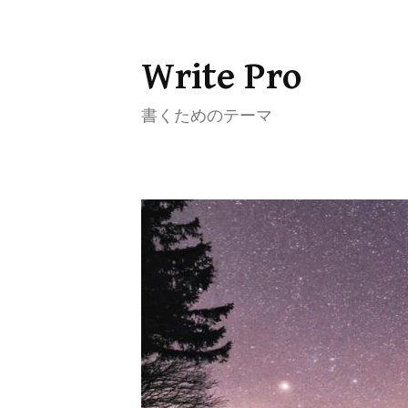
Write Pro
コ
ン
書くためのテーマ
テ
ン
ツ
へ
ス
キ
ッ
プ