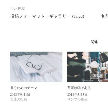
投
古い投稿
投稿フォーマット：ギャラリー (Tiled)
名
稿
ナ
ビ
ゲ
関連
ー
シ
ョ
ン
書くためのテーマ
吾輩は猫である
2018年9月1日
2018年3月3日
普通の投稿
サンプル投稿