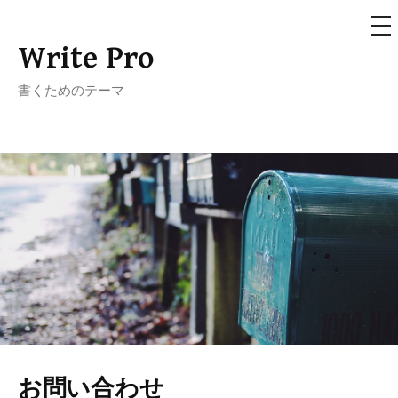
メ
ニ
ュ
Write Pro
コ
ー
ン
書くためのテーマ
テ
ン
ツ
へ
ス
キ
ッ
プ
お問い合わせ