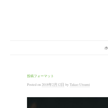
コ
ン
テ
ン
ツ
へ
ス
キ
ッ
プ
投稿フォーマット
Posted
on
2018年2月12日
by
Takao Utsumi