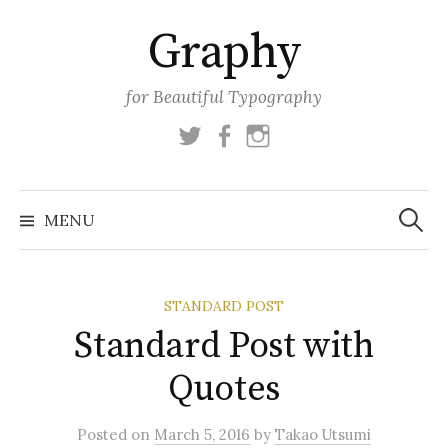
Skip
Graphy
to
content
for Beautiful Typography
Twitter
Facebook
Instagram
Search
for:
MENU
STANDARD POST
Standard Post with
Quotes
Posted
on
March 5, 2016
by
Takao Utsumi